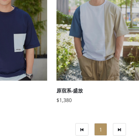
原宿系-盛放
$1,380
1