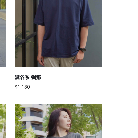
澀谷系-剎那
$1,180