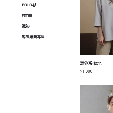
POLO衫
帽TEE
襯衫
客製繪圖專區
澀谷系-餘地
$1,380