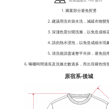
1. 圖案部分避免熨燙
2. 建議用洗衣袋水洗，減緩衣物變
3. 深淺色需分開洗滌，以免造成移
4. 請勿熱水浸泡，以免造成縮水現
5. 清洗後請盡速整平吊掛，避免扭
6. 曝曬時間過長及洗滌次數過多，而出現褪色情
原宿系-後城