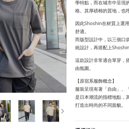
學特點，而在城市中呈現
格。其厚磅棉的質地，也
因此Shoshin在材質
舒適。
而版型設計中，以三個口袋作
統設計，再搭配上Shosh
這款設計非常適合單穿，
由氛圍。
【原宿系服飾概念】
服裝呈現有著「自由」、
是日本潮流的指標地點，
打造出時尚的不同面貌。