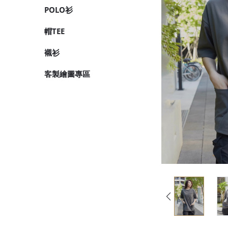
POLO衫
帽TEE
襯衫
客製繪圖專區