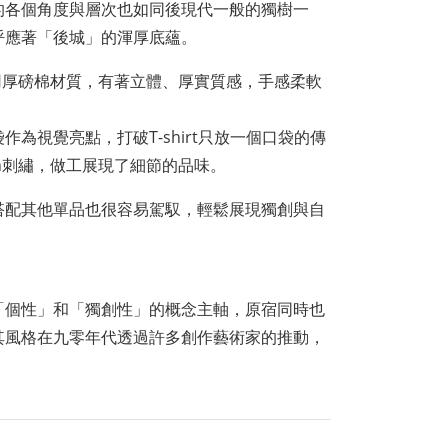
的各個角度與層次也如同後現代一般的獨樹一
呼應著「後城」的渾厚底蘊。
上選用厚磅棉材質，有著立體、厚實質感，手感柔軟
為視覺亮點，打破T-shirt只放一個口袋的傳
in刺繡，做工展現了細節的品味。
搭配其他單品也很容易駕馭，輕鬆展現獨創與自
「個性」和「獨創性」的概念主軸，原宿同時也
其風格在九零年代透過許多創作藝術家的推動，