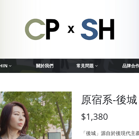
HIN
關於我們
常見問題
品牌合
原宿系-後城
$1,380
「後城」源自於後現代主