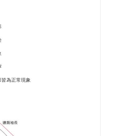
形
染
象
擰
形皆為正常現象