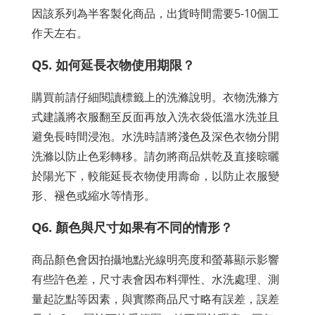
因該系列為半客製化商品，出貨時間需要5-10個工
作天左右。
Q5. 如何延長衣物使用期限？
購買前請仔細閱讀標籤上的洗滌說明。衣物洗滌方
式建議將衣服翻至反面再放入洗衣袋低溫水洗並且
避免長時間浸泡。水洗時請將淺色及深色衣物分開
洗滌以防止色彩轉移。請勿將商品烘乾及直接晾曬
於陽光下，較能延長衣物使用壽命，以防止衣服變
形、褪色或縮水等情形。
Q6. 顏色與尺寸如果有不同的情形？
商品顏色會因拍攝地點光線明亮度和螢幕顯示影響
有些許色差，尺寸表會因布料彈性、水洗處理、測
量起訖點等因素，與實際商品尺寸略有誤差，誤差